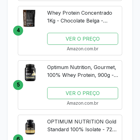
Whey Protein Concentrado
1Kg - Chocolate Belga -
Importado - Soldiers Nutrition
4
VER O PREÇO
Amazon.com.br
Optimum Nutrition, Gourmet,
100% Whey Protein, 900g -
Baunilha
5
VER O PREÇO
Amazon.com.br
OPTIMUM NUTRITION Gold
Standard 100% Isolate - 720g
Rich Vanilla -
6