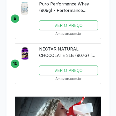
Puro Performance Whey
(909g) - Performance
Nutrition - Baunilha
9
VER O PREÇO
Amazon.com.br
NECTAR NATURAL
CHOCOLATE 2LB (907G) |
SYNTRAX | WHEY PROTEIN
10
ISOLADO
VER O PREÇO
Amazon.com.br