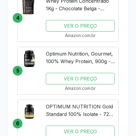
Whey Protein Concentrado
1Kg - Chocolate Belga -
Importado - Soldiers Nutrition
4
VER O PREÇO
Amazon.com.br
Optimum Nutrition, Gourmet,
100% Whey Protein, 900g -
Baunilha
5
VER O PREÇO
Amazon.com.br
OPTIMUM NUTRITION Gold
Standard 100% Isolate - 720g
Rich Vanilla -
6
VER O PREÇO