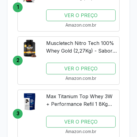
Nutrition
1
VER O PREÇO
Amazon.com.br
Muscletech Nitro Tech 100%
Whey Gold (2,27Kg) - Sabor
Double Rich Chocolate
2
Muscle Tech
VER O PREÇO
Amazon.com.br
Max Titanium Top Whey 3W
+ Performance Refil 1 8Kg
Baunilha V01
3
VER O PREÇO
Amazon.com.br