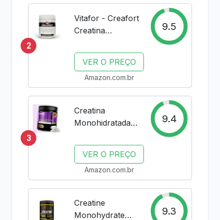
Vitafor - Creafort
9.5
Creatina
Creapure - 300g
2
VER O PREÇO
Amazon.com.br
Creatina
9.4
Monohidratada
Creapure 100g -
3
Growth
VER O PREÇO
Supplements
Amazon.com.br
Creatine
9.3
Monohydrate