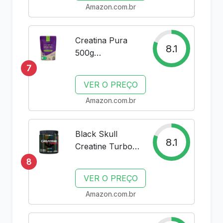
Amazon.com.br
em pó | Bebida
de recuperação
pós-treino |
Creatina Pura
Muscle Builder
8.1
500g
for Men &
Monohidratada
7
Women |
Micronizada à
Suplementos...
VER O PREÇO
180 mícrons.
Amazon.com.br
101% de Pureza
em Laudo. Livre
de Metais
Black Skull
Pesados
8.1
Creatine Turbo -
300 g
8
VER O PREÇO
Amazon.com.br