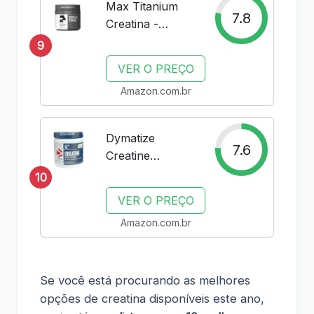
Max Titanium
7.8
Creatina -
Suplemento
9
alimentar de
VER O PREÇO
creatina em pó,
Amazon.com.br
300g
Dymatize
7.6
Creatine
Monohydrate
10
Creapure - 500 g
VER O PREÇO
Amazon.com.br
Se você está procurando as melhores
opções de creatina disponíveis este ano,