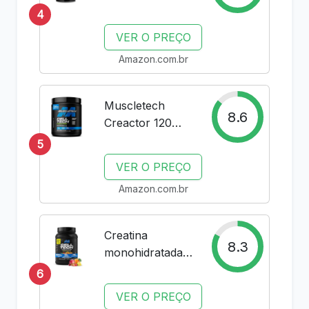
300g Universal
4
Nutrition
VER O PREÇO
(Creatina
Amazon.com.br
Monohidradata)
Muscletech
8.6
Creactor 120
Serves Creatina
5
Hcl (Sem sabor)
VER O PREÇO
Amazon.com.br
Creatina
8.3
monohidratada
em pó |
6
MuscleTech Cell-
VER O PREÇO
Tech Creatina