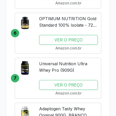
Amazon.com.br
OPTIMUM NUTRITION Gold
Standard 100% Isolate - 720g
Rich Vanilla -
6
VER O PREÇO
Amazon.com.br
Universal Nutrition Ultra
Whey Pro (909G)
7
VER O PREÇO
Amazon.com.br
Adaptogen Tasty Whey
Original 900G, BRANCO