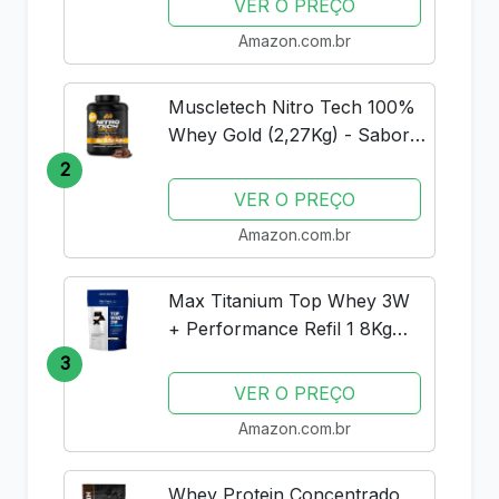
VER O PREÇO
Amazon.com.br
Muscletech Nitro Tech 100%
Whey Gold (2,27Kg) - Sabor
Double Rich Chocolate
2
Muscle Tech
VER O PREÇO
Amazon.com.br
Max Titanium Top Whey 3W
+ Performance Refil 1 8Kg
Baunilha V01
3
VER O PREÇO
Amazon.com.br
Whey Protein Concentrado