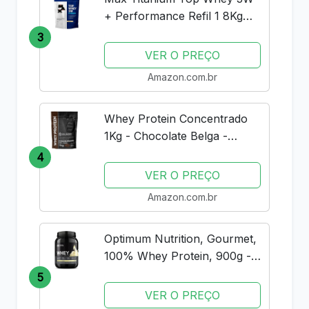
+ Performance Refil 1 8Kg
Baunilha V01
3
VER O PREÇO
Amazon.com.br
Whey Protein Concentrado
1Kg - Chocolate Belga -
Importado - Soldiers Nutrition
4
VER O PREÇO
Amazon.com.br
Optimum Nutrition, Gourmet,
100% Whey Protein, 900g -
Baunilha
5
VER O PREÇO