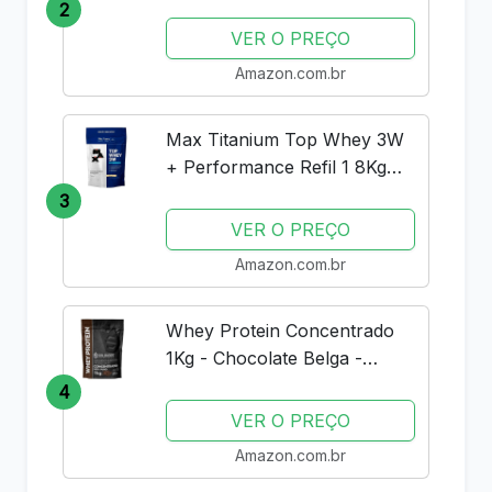
Double Rich Chocolate
2
Muscle Tech
VER O PREÇO
Amazon.com.br
Max Titanium Top Whey 3W
+ Performance Refil 1 8Kg
Baunilha V01
3
VER O PREÇO
Amazon.com.br
Whey Protein Concentrado
1Kg - Chocolate Belga -
Importado - Soldiers Nutrition
4
VER O PREÇO
Amazon.com.br