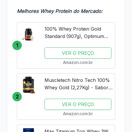
Melhores Whey Protein do Mercado:
100% Whey Protein Gold
Standard (907g), Optimum
Nutrition
1
VER O PREÇO
Amazon.com.br
Muscletech Nitro Tech 100%
Whey Gold (2,27Kg) - Sabor
Double Rich Chocolate
2
Muscle Tech
VER O PREÇO
Amazon.com.br
Max Titanium Top Whey 3W