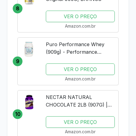
8
VER O PREÇO
Amazon.com.br
Puro Performance Whey
(909g) - Performance
Nutrition - Baunilha
9
VER O PREÇO
Amazon.com.br
NECTAR NATURAL
CHOCOLATE 2LB (907G) |
SYNTRAX | WHEY PROTEIN
10
ISOLADO
VER O PREÇO
Amazon.com.br