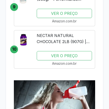
Nutrition - Baunilha
9
VER O PREÇO
Amazon.com.br
NECTAR NATURAL
CHOCOLATE 2LB (907G) |
SYNTRAX | WHEY PROTEIN
10
ISOLADO
VER O PREÇO
Amazon.com.br