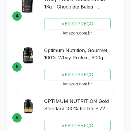
1Kg - Chocolate Belga -
Importado - Soldiers Nutrition
4
VER O PREÇO
Amazon.com.br
Optimum Nutrition, Gourmet,
100% Whey Protein, 900g -
Baunilha
5
VER O PREÇO
Amazon.com.br
OPTIMUM NUTRITION Gold
Standard 100% Isolate - 720g
Rich Vanilla -
6
VER O PREÇO