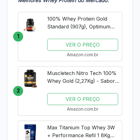
Melhores Whey Protein do Mercado:
100% Whey Protein Gold
Standard (907g), Optimum
Nutrition
1
VER O PREÇO
Amazon.com.br
Muscletech Nitro Tech 100%
Whey Gold (2,27Kg) - Sabor
Double Rich Chocolate
2
Muscle Tech
VER O PREÇO
Amazon.com.br
Max Titanium Top Whey 3W
+ Performance Refil 1 8Kg