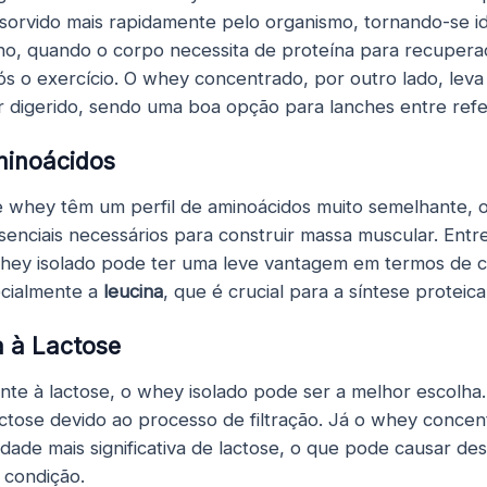
sorvido mais rapidamente pelo organismo, tornando-se id
no, quando o corpo necessita de proteína para recupera
s o exercício. O whey concentrado, por outro lado, lev
 digerido, sendo uma boa opção para lanches entre refe
Aminoácidos
e whey têm um perfil de aminoácidos muito semelhante, 
senciais necessários para construir massa muscular. Entr
whey isolado pode ter uma leve vantagem em termos de 
ecialmente a
leucina
, que é crucial para a síntese proteica
a à Lactose
ante à lactose, o whey isolado pode ser a melhor escolha.
actose devido ao processo de filtração. Já o whey conce
dade mais significativa de lactose, o que pode causar de
 condição.