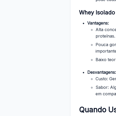
Whey Isolado
Vantagens:
Alta conc
proteínas.
Pouca gord
importante
Baixo teor
Desvantagens:
Custo: Ge
Sabor: Al
em compar
Quando U