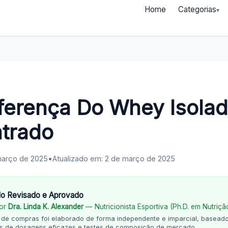
Home
Categorias
ferença Do Whey Isolad
trado
março de 2025
•
Atualizado em: 2 de março de 2025
o Revisado e Aprovado
por
Dra. Linda K. Alexander
— Nutricionista Esportiva (Ph.D. em Nutriçã
a de compras foi elaborado de forma independente e imparcial, basead
cas de dosagens eficazes e testes de composição de mercado.