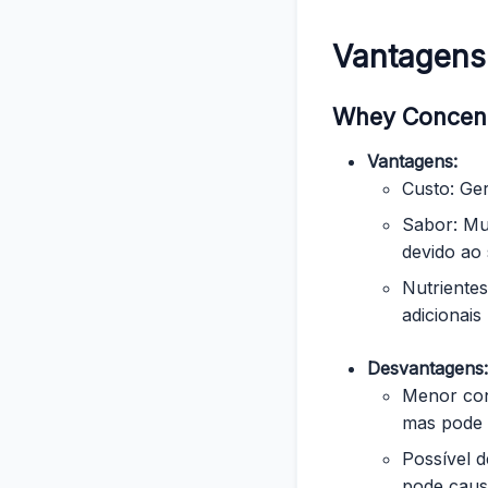
Vantagens
Whey Concen
Vantagens:
Custo: Ge
Sabor: Mu
devido ao 
Nutriente
adicionais
Desvantagens:
Menor con
mas pode 
Possível d
pode caus