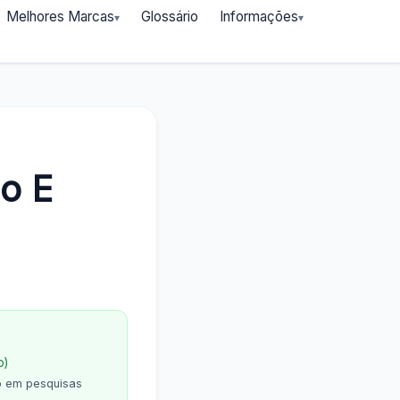
Melhores Marcas
Glossário
Informações
o E
o)
o em pesquisas