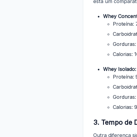
está um comparati
Whey Concent
Proteína:
Carboidra
Gorduras:
Calorias: 
Whey Isolado:
Proteína:
Carboidra
Gorduras:
Calorias: 
3. Tempo de 
Outra diferença s