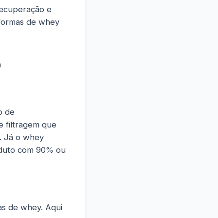
recuperação e
 formas de whey
o
o de
 filtragem que
. Já o whey
roduto com 90% ou
as de whey. Aqui