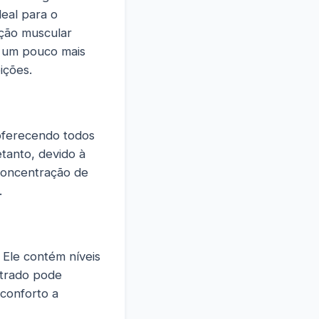
eal para o
ção muscular
a um pouco mais
ições.
oferecendo todos
etanto, devido à
concentração de
.
 Ele contém níveis
ntrado pode
sconforto a