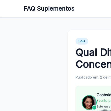
FAQ Suplementos
FAQ
Qual Di
Concen
Publicado em: 2 de 
Conteúd
Escrito 
Este gui
✓
científi