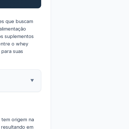
les que buscam
alimentação
dos suplementos
entre o whey
 para suas
▼
e tem origem na
, resultando em