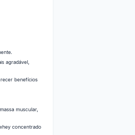
mente.
s agradável,
recer benefícios
 massa muscular,
o whey concentrado