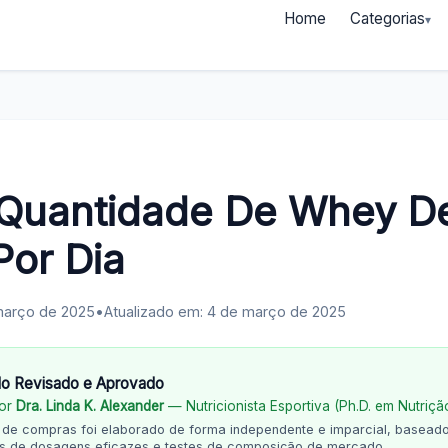
Home
Categorias
 Quantidade De Whey D
Por Dia
março de 2025
•
Atualizado em: 4 de março de 2025
o Revisado e Aprovado
por
Dra. Linda K. Alexander
— Nutricionista Esportiva (Ph.D. em Nutriçã
a de compras foi elaborado de forma independente e imparcial, basead
cas de dosagens eficazes e testes de composição de mercado.