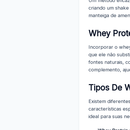
Um método eficaz 
criando um shake p
manteiga de amen
Whey Prote
Incorporar o whey
que ele não substi
fontes naturais, 
complemento, ajud
Tipos De 
Existem diferente
características e
ideal para suas n