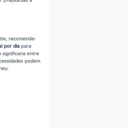
ente, recomenda-
l por dia
para
ignificaria entre
ecessidades podem
hey.