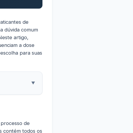
aticantes de
uma dúvida comum
este artigo,
uenciam a dose
 escolha para suas
▼
o processo de
is contém todos os