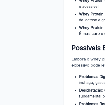
Whey Protein 
e acessível.
Whey Protein 
de lactose e 
Whey Protein H
É mais caro e c
Possíveis E
Embora o whey pro
excessivo pode lev
Problemas Dig
inchaço, gases
Desidratação:
O
fundamental b
Problemas Ren