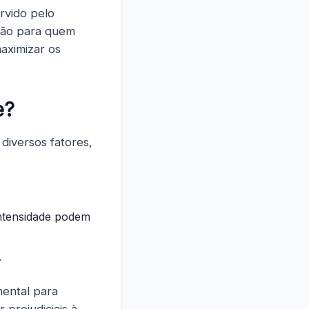
rvido pelo
pção para quem
aximizar os
e?
diversos fatores,
 intensidade podem
.
ental para
 prejudiciais à