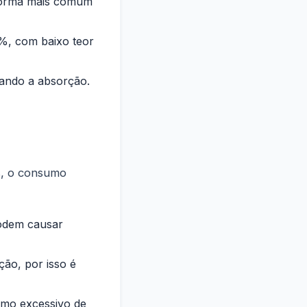
forma mais comum
%, com baixo teor
tando a absorção.
s, o consumo
podem causar
ção, por isso é
mo excessivo de