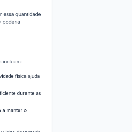
ar essa quantidade
ê poderia
 incluem:
idade física ajuda
iciente durante as
a a manter o