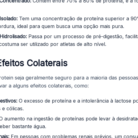
Concentrado:
Contém entre 70% a 80% de proteína, é a 
Isolado:
Tem uma concentração de proteína superior a 90
gordura, ideal para quem busca uma opção mais pura.
idrolisado:
Passa por um processo de pré-digestão, facili
ostuma ser utilizado por atletas de alto nível.
feitos Colaterais
tein seja geralmente seguro para a maioria das pessoa
ar a alguns efeitos colaterais, como:
estivos:
O excesso de proteína e a intolerância à lactose 
 e cólicas.
 aumento na ingestão de proteínas pode levar à desidrata
eber bastante água.
ais:
Em pessoas com problemas renais prévios, um consu