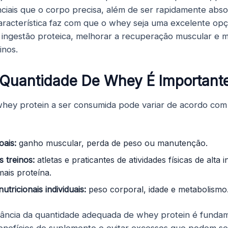
ciais que o corpo precisa, além de ser rapidamente abso
aracterística faz com que o whey seja uma excelente o
ingestão proteica, melhorar a recuperação muscular e m
inos.
 Quantidade De Whey É Important
hey protein a ser consumida pode variar de acordo com 
oais:
ganho muscular, perda de peso ou manutenção.
s treinos:
atletas e praticantes de atividades físicas de alta
mais proteína.
tricionais individuais:
peso corporal, idade e metabolismo
tância da quantidade adequada de whey protein é fundam
benefícios do suplemento e evitar excessos que podem ser