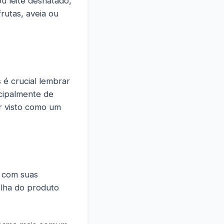
u leite desnatado,
frutas, aveia ou
 é crucial lembrar
ncipalmente de
r visto como um
m com suas
olha do produto