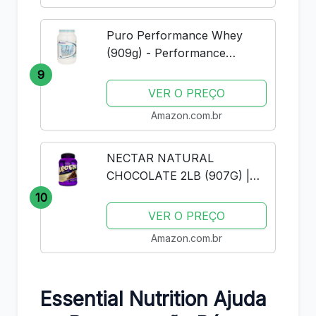
Puro Performance Whey
(909g) - Performance
Nutrition - Baunilha
9
VER O PREÇO
Amazon.com.br
NECTAR NATURAL
CHOCOLATE 2LB (907G) |
SYNTRAX | WHEY PROTEIN
10
ISOLADO
VER O PREÇO
Amazon.com.br
Essential Nutrition Ajuda