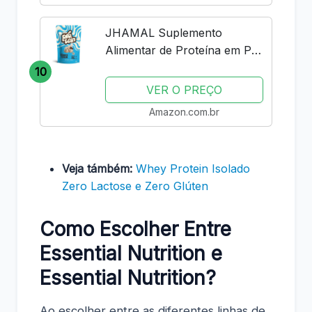
Brownie...
JHAMAL Suplemento
Alimentar de Proteína em Pó
- Sabor Cookies n’ Cream -
10
Saudável e Rico em Proteínas
VER O PREÇO
- Vegano, Sem Glúten, Sem
Amazon.com.br
Adição de Açúcar, Sem OGM,
À...
Veja támbém:
Whey Protein Isolado
Zero Lactose e Zero Glúten
Como Escolher Entre
Essential Nutrition e
Essential Nutrition?
Ao escolher entre as diferentes linhas de