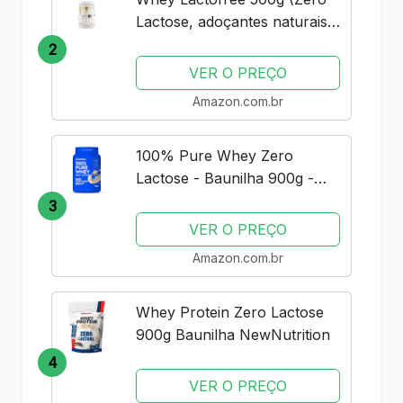
Lactose, adoçantes naturais)
(500g, Capuccino)
2
VER O PREÇO
Amazon.com.br
100% Pure Whey Zero
Lactose - Baunilha 900g -
Probiótica
3
VER O PREÇO
Amazon.com.br
Whey Protein Zero Lactose
900g Baunilha NewNutrition
4
VER O PREÇO