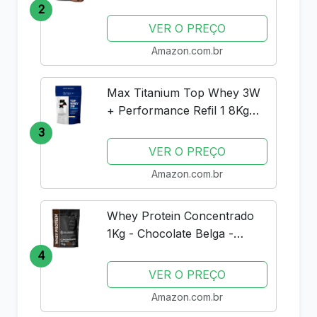
Double Rich Chocolate
2
Muscle Tech
VER O PREÇO
Amazon.com.br
Max Titanium Top Whey 3W
+ Performance Refil 1 8Kg
Baunilha V01
3
VER O PREÇO
Amazon.com.br
Whey Protein Concentrado
1Kg - Chocolate Belga -
Importado - Soldiers Nutrition
4
VER O PREÇO
Amazon.com.br