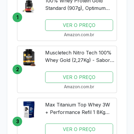
100% Whey Protein Gold
Standard (907g), Optimum
Nutrition
1
VER O PREÇO
Amazon.com.br
Muscletech Nitro Tech 100%
Whey Gold (2,27Kg) - Sabor
Double Rich Chocolate
2
Muscle Tech
VER O PREÇO
Amazon.com.br
Max Titanium Top Whey 3W
+ Performance Refil 1 8Kg
Baunilha V01
3
VER O PREÇO