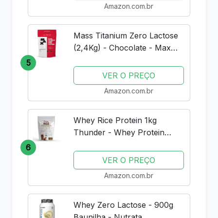
Amazon.com.br
Mass Titanium Zero Lactose
(2,4Kg) - Chocolate - Max
Titanium
5
VER O PREÇO
Amazon.com.br
Whey Rice Protein 1kg
Thunder - Whey Protein
Vegano Zero Lactose -
6
Proteína do Arroz -
VER O PREÇO
Chocolate
Amazon.com.br
Whey Zero Lactose - 900g
Baunilha - Nutrata