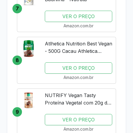
7
VER O PREÇO
Amazon.com.br
Atlhetica Nutrition Best Vegan
- 500G Cacau Athletica
Nutrition
8
VER O PREÇO
Amazon.com.br
NUTRIFY Vegan Tasty
Proteína Vegetal com 20g de
Proteína por Dose -
9
Suplemento Alimentar À Base
VER O PREÇO
de Plantas - Sem Lactose,
Amazon.com.br
Sem Glúten, Vegano - Sabor