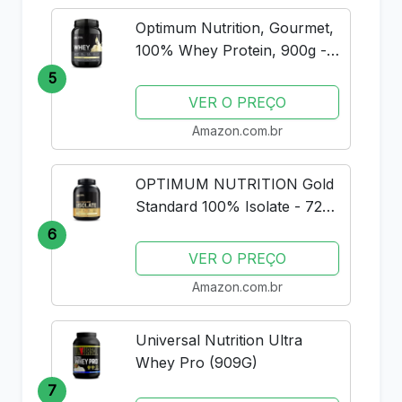
Optimum Nutrition, Gourmet,
100% Whey Protein, 900g -
Baunilha
5
VER O PREÇO
Amazon.com.br
OPTIMUM NUTRITION Gold
Standard 100% Isolate - 720g
Rich Vanilla -
6
VER O PREÇO
Amazon.com.br
Universal Nutrition Ultra
Whey Pro (909G)
7