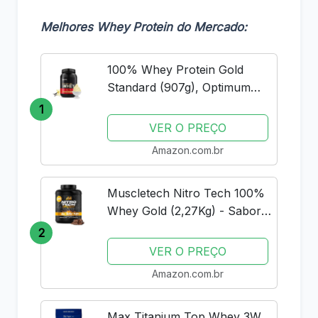
Melhores Whey Protein do Mercado:
100% Whey Protein Gold
Standard (907g), Optimum
Nutrition
1
VER O PREÇO
Amazon.com.br
Muscletech Nitro Tech 100%
Whey Gold (2,27Kg) - Sabor
Double Rich Chocolate
2
Muscle Tech
VER O PREÇO
Amazon.com.br
Max Titanium Top Whey 3W