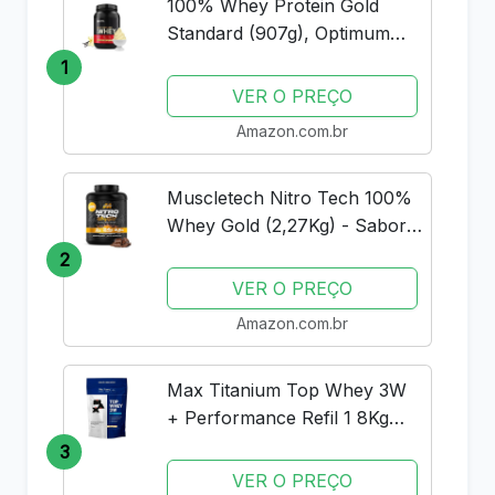
100% Whey Protein Gold
Standard (907g), Optimum
Nutrition
1
VER O PREÇO
Amazon.com.br
Muscletech Nitro Tech 100%
Whey Gold (2,27Kg) - Sabor
Double Rich Chocolate
2
Muscle Tech
VER O PREÇO
Amazon.com.br
Max Titanium Top Whey 3W
+ Performance Refil 1 8Kg
Baunilha V01
3
VER O PREÇO