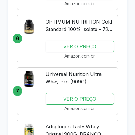
Amazon.com.br
OPTIMUM NUTRITION Gold
Standard 100% Isolate - 720g
Rich Vanilla -
6
VER O PREÇO
Amazon.com.br
Universal Nutrition Ultra
Whey Pro (909G)
7
VER O PREÇO
Amazon.com.br
Adaptogen Tasty Whey
Original 900G, BRANCO