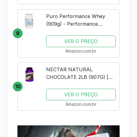
Puro Performance Whey
(909g) - Performance
Nutrition - Baunilha
9
VER O PREÇO
Amazon.com.br
NECTAR NATURAL
CHOCOLATE 2LB (907G) |
SYNTRAX | WHEY PROTEIN
10
ISOLADO
VER O PREÇO
Amazon.com.br