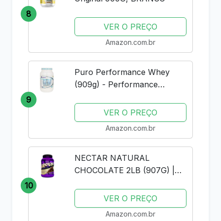
8
VER O PREÇO
Amazon.com.br
Puro Performance Whey
(909g) - Performance
Nutrition - Baunilha
9
VER O PREÇO
Amazon.com.br
NECTAR NATURAL
CHOCOLATE 2LB (907G) |
SYNTRAX | WHEY PROTEIN
10
ISOLADO
VER O PREÇO
Amazon.com.br