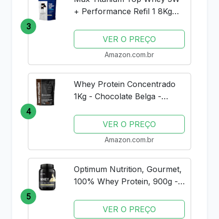
+ Performance Refil 1 8Kg
Baunilha V01
3
VER O PREÇO
Amazon.com.br
Whey Protein Concentrado
1Kg - Chocolate Belga -
Importado - Soldiers Nutrition
4
VER O PREÇO
Amazon.com.br
Optimum Nutrition, Gourmet,
100% Whey Protein, 900g -
Baunilha
5
VER O PREÇO