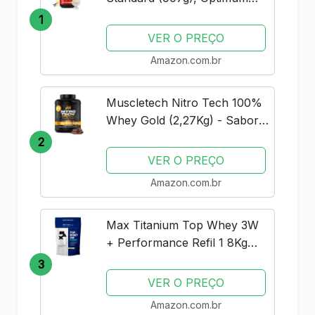
Nutrition
1
VER O PREÇO
Amazon.com.br
Muscletech Nitro Tech 100%
Whey Gold (2,27Kg) - Sabor
Double Rich Chocolate
2
Muscle Tech
VER O PREÇO
Amazon.com.br
Max Titanium Top Whey 3W
+ Performance Refil 1 8Kg
Baunilha V01
3
VER O PREÇO
Amazon.com.br