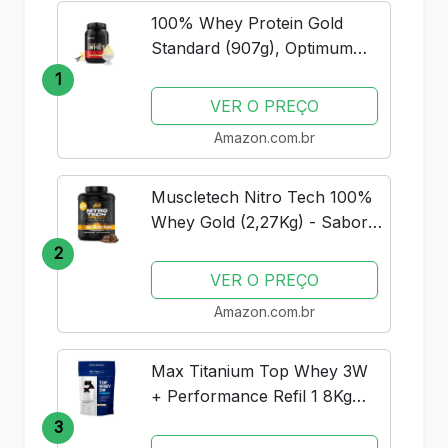
100% Whey Protein Gold
Standard (907g), Optimum
Nutrition
1
VER O PREÇO
Amazon.com.br
Muscletech Nitro Tech 100%
Whey Gold (2,27Kg) - Sabor
Double Rich Chocolate
2
Muscle Tech
VER O PREÇO
Amazon.com.br
Max Titanium Top Whey 3W
+ Performance Refil 1 8Kg
Baunilha V01
3