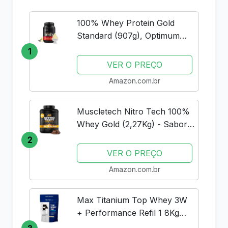
100% Whey Protein Gold
Standard (907g), Optimum
Nutrition
1
VER O PREÇO
Amazon.com.br
Muscletech Nitro Tech 100%
Whey Gold (2,27Kg) - Sabor
Double Rich Chocolate
2
Muscle Tech
VER O PREÇO
Amazon.com.br
Max Titanium Top Whey 3W
+ Performance Refil 1 8Kg
Baunilha V01