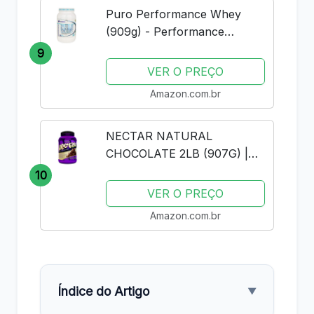
Puro Performance Whey
(909g) - Performance
Nutrition - Baunilha
9
VER O PREÇO
Amazon.com.br
NECTAR NATURAL
CHOCOLATE 2LB (907G) |
SYNTRAX | WHEY PROTEIN
10
ISOLADO
VER O PREÇO
Amazon.com.br
Índice do Artigo
▼