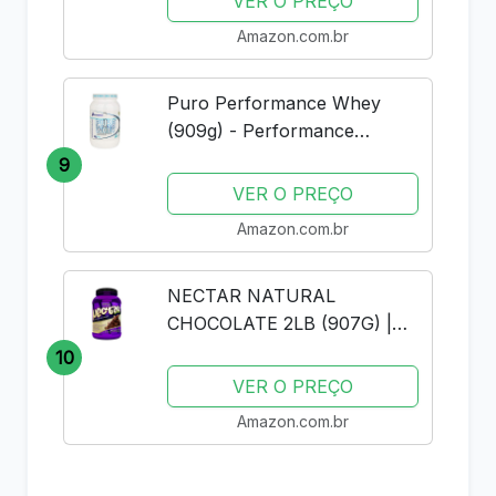
VER O PREÇO
Amazon.com.br
Puro Performance Whey
(909g) - Performance
Nutrition - Baunilha
9
VER O PREÇO
Amazon.com.br
NECTAR NATURAL
CHOCOLATE 2LB (907G) |
SYNTRAX | WHEY PROTEIN
10
ISOLADO
VER O PREÇO
Amazon.com.br