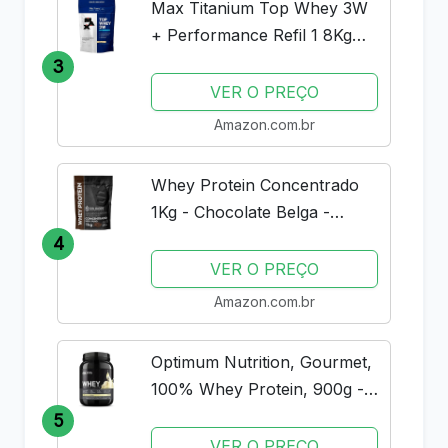
Max Titanium Top Whey 3W
+ Performance Refil 1 8Kg
Baunilha V01
3
VER O PREÇO
Amazon.com.br
Whey Protein Concentrado
1Kg - Chocolate Belga -
Importado - Soldiers Nutrition
4
VER O PREÇO
Amazon.com.br
Optimum Nutrition, Gourmet,
100% Whey Protein, 900g -
Baunilha
5
VER O PREÇO