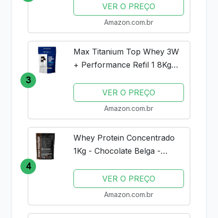
Muscle Tech
VER O PREÇO
Amazon.com.br
Max Titanium Top Whey 3W
+ Performance Refil 1 8Kg
Baunilha V01
3
VER O PREÇO
Amazon.com.br
Whey Protein Concentrado
1Kg - Chocolate Belga -
Importado - Soldiers Nutrition
4
VER O PREÇO
Amazon.com.br