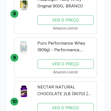
Original 900G, BRANCO
8
VER O PREÇO
Amazon.com.br
Puro Performance Whey
(909g) - Performance
Nutrition - Baunilha
9
VER O PREÇO
Amazon.com.br
NECTAR NATURAL
CHOCOLATE 2LB (907G) |
SYNTRAX | WHEY PROTEIN
10
ISOLADO
VER O PREÇO