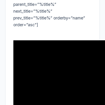
parent_title=”%title%”
next_title=”%title%”
prev_title=”%title%” orderby=”name”
order=”asc”]