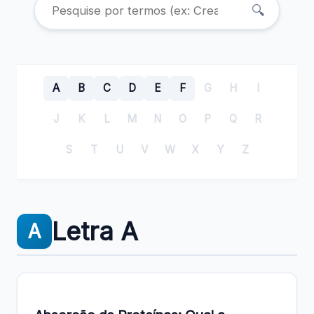
🔍
A
B
C
D
E
F
G
H
I
J
K
L
M
N
O
P
Q
R
S
T
U
V
W
X
Y
Z
Letra A
A