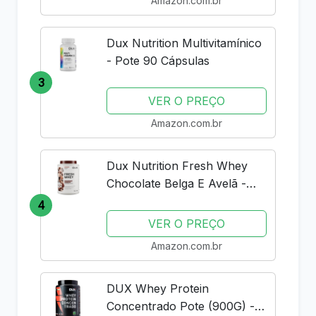
Amazon.com.br
Dux Nutrition Multivitamínico
- Pote 90 Cápsulas
3
VER O PREÇO
Amazon.com.br
Dux Nutrition Fresh Whey
Chocolate Belga E Avelã -
Pote 900 G
4
VER O PREÇO
Amazon.com.br
DUX Whey Protein
Concentrado Pote (900G) -