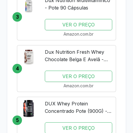
Dux Nutrition Multivitamínico
- Pote 90 Cápsulas
3
VER O PREÇO
Amazon.com.br
Dux Nutrition Fresh Whey
Chocolate Belga E Avelã -
Pote 900 G
4
VER O PREÇO
Amazon.com.br
DUX Whey Protein
Concentrado Pote (900G) -
Sabor Baunilha
5
VER O PREÇO