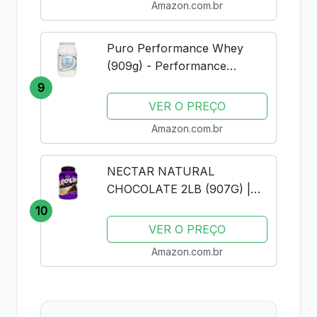
Amazon.com.br
Puro Performance Whey
(909g) - Performance
Nutrition - Baunilha
9
VER O PREÇO
Amazon.com.br
NECTAR NATURAL
CHOCOLATE 2LB (907G) |
SYNTRAX | WHEY PROTEIN
10
ISOLADO
VER O PREÇO
Amazon.com.br