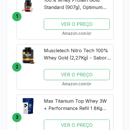
100% Whey Protein Gold
Standard (907g), Optimum
Nutrition
1
VER O PREÇO
Amazon.com.br
Muscletech Nitro Tech 100%
Whey Gold (2,27Kg) - Sabor
Double Rich Chocolate
2
Muscle Tech
VER O PREÇO
Amazon.com.br
Max Titanium Top Whey 3W
+ Performance Refil 1 8Kg
Baunilha V01
3
VER O PREÇO