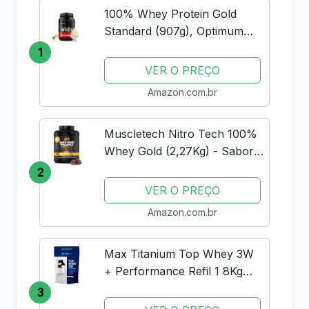
100% Whey Protein Gold
Standard (907g), Optimum
Nutrition
1
VER O PREÇO
Amazon.com.br
Muscletech Nitro Tech 100%
Whey Gold (2,27Kg) - Sabor
Double Rich Chocolate
2
Muscle Tech
VER O PREÇO
Amazon.com.br
Max Titanium Top Whey 3W
+ Performance Refil 1 8Kg
Baunilha V01
3