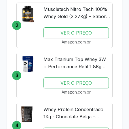
Muscletech Nitro Tech 100%
Whey Gold (2,27Kg) - Sabor
Double Rich Chocolate
2
Muscle Tech
VER O PREÇO
Amazon.com.br
Max Titanium Top Whey 3W
+ Performance Refil 1 8Kg
Baunilha V01
3
VER O PREÇO
Amazon.com.br
Whey Protein Concentrado
1Kg - Chocolate Belga -
Importado - Soldiers Nutrition
4