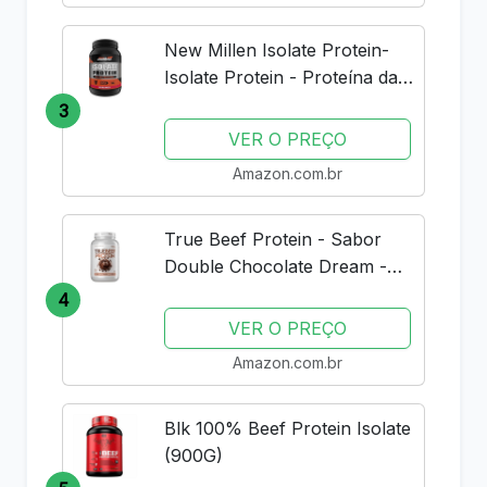
de...
New Millen Isolate Protein-
Isolate Protein - Proteína da
Carne, Sabor Morango, 900g
3
VER O PREÇO
Amazon.com.br
True Beef Protein - Sabor
Double Chocolate Dream -
837g - True Source
4
VER O PREÇO
Amazon.com.br
Blk 100% Beef Protein Isolate
(900G)