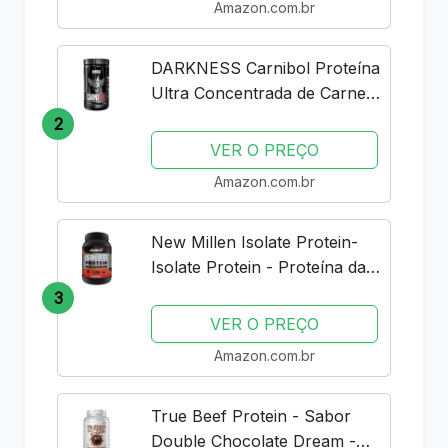
Amazon.com.br
DARKNESS Carnibol Proteína
Ultra Concentrada de Carne
em Pó Sabor Chocolate -
2
Complemento Proteico de
VER O PREÇO
Alto Rendimento - Ganho de
Amazon.com.br
Massa Muscular e Aumento
de...
New Millen Isolate Protein-
Isolate Protein - Proteína da
Carne, Sabor Morango, 900g
3
VER O PREÇO
Amazon.com.br
True Beef Protein - Sabor
Double Chocolate Dream -