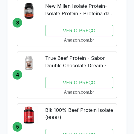
New Millen Isolate Protein-
Isolate Protein - Proteína da
Carne, Sabor Morango, 900g
3
VER O PREÇO
Amazon.com.br
True Beef Protein - Sabor
Double Chocolate Dream -
837g - True Source
4
VER O PREÇO
Amazon.com.br
Blk 100% Beef Protein Isolate
(900G)
5