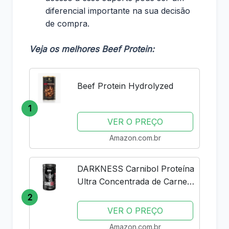
diferencial importante na sua decisão
de compra.
Veja os melhores Beef Protein:
Beef Protein Hydrolyzed
1
VER O PREÇO
Amazon.com.br
DARKNESS Carnibol Proteína
Ultra Concentrada de Carne
em Pó Sabor Chocolate -
2
Complemento Proteico de
VER O PREÇO
Alto Rendimento - Ganho de
Amazon.com.br