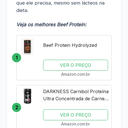
que ele precisa, mesmo sem lácteos na
dieta.
Veja os melhores Beef Protein:
Beef Protein Hydrolyzed
1
VER O PREÇO
Amazon.com.br
DARKNESS Carnibol Proteína
Ultra Concentrada de Carne
em Pó Sabor Chocolate -
2
Complemento Proteico de
VER O PREÇO
Alto Rendimento - Ganho de
Amazon.com.br
Massa Muscular e Aumento