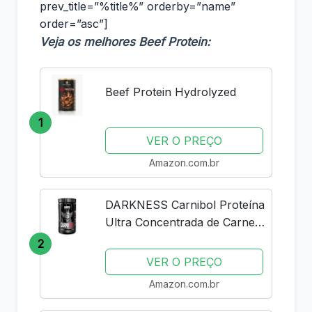
prev_title=”%title%” orderby=”name”
order=”asc”]
Veja os melhores Beef Protein:
Beef Protein Hydrolyzed
1
VER O PREÇO
Amazon.com.br
DARKNESS Carnibol Proteína
Ultra Concentrada de Carne
em Pó Sabor Chocolate -
2
Complemento Proteico de
VER O PREÇO
Alto Rendimento - Ganho de
Amazon.com.br
Massa Muscular e Aumento
de...