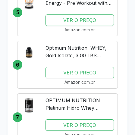
Energy - Pre Workout with
Green Tea, BCAA, Amino
5
Acids, Keto Friendly, Green
VER O PREÇO
Coffee Extract, Energy
Amazon.com.br
Powder - Peach Lemonade,
30 Servings
Optimum Nutrition, WHEY,
Gold Isolate, 3,00 LBS
(1.36KG) - Chocolate
6
VER O PREÇO
Amazon.com.br
OPTIMUM NUTRITION
Platinum Hidro Whey
Optimum Nutrition Chocolate
7
- 795G
VER O PREÇO
Amazon.com.br