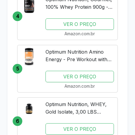
100% Whey Protein 900g -
Chocolate
4
VER O PREÇO
Amazon.com.br
Optimum Nutrition Amino
Energy - Pre Workout with
Green Tea, BCAA, Amino
5
Acids, Keto Friendly, Green
VER O PREÇO
Coffee Extract, Energy
Amazon.com.br
Powder - Peach Lemonade,
30 Servings
Optimum Nutrition, WHEY,
Gold Isolate, 3,00 LBS
(1.36KG) - Chocolate
6
VER O PREÇO