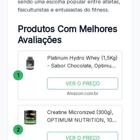
sendo uma escolha popular entre atletas,
fisiculturistas e entusiastas do fitness.
Produtos Com Melhores
Avaliações
Platinum Hydro Whey (1,5Kg)
- Sabor Chocolate, Optimum
Nutrition
1
VER O PREÇO
Amazon.com.br
Creatine Micronized (300g),
OPTIMUM NUTRITION, 100
servings (pack of 1)
2
VER O PREÇO