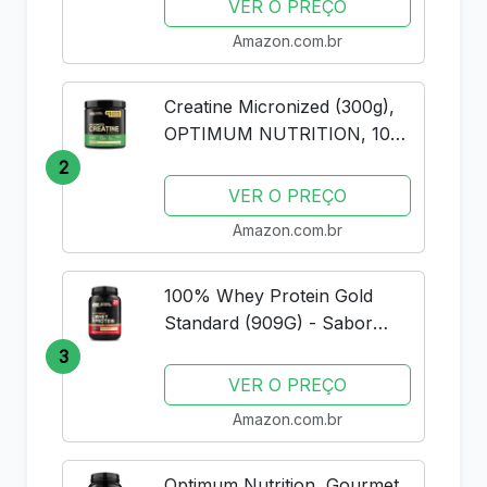
VER O PREÇO
Amazon.com.br
Creatine Micronized (300g),
OPTIMUM NUTRITION, 100
servings (pack of 1)
2
VER O PREÇO
Amazon.com.br
100% Whey Protein Gold
Standard (909G) - Sabor
Vanilla Ice Cream, Optimum
3
Nutrition
VER O PREÇO
Amazon.com.br
Optimum Nutrition, Gourmet,