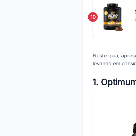
10
Neste guia, apre
levando em consid
1. Optimum