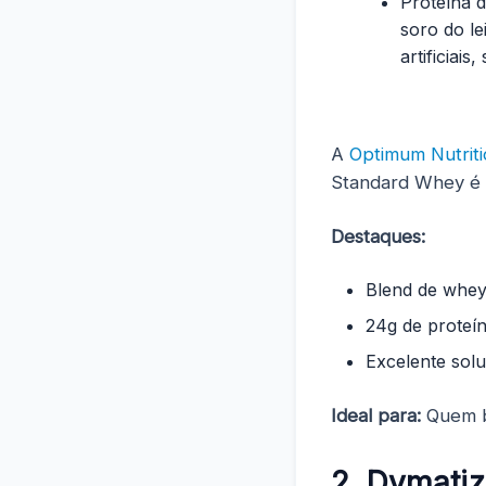
Proteína d
soro do lei
artificiais
A
Optimum Nutrit
Standard Whey é 
Destaques:
Blend de whey
24g de proteí
Excelente solu
Ideal para:
Quem b
2. Dymati