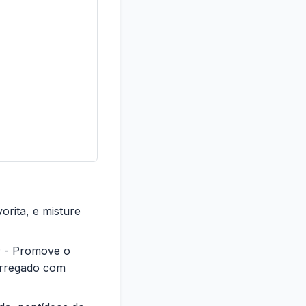
orita, e misture
o; - Promove o
arregado com