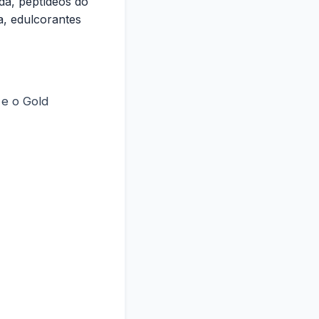
ada, peptídeos do
oja, edulcorantes
 e o Gold