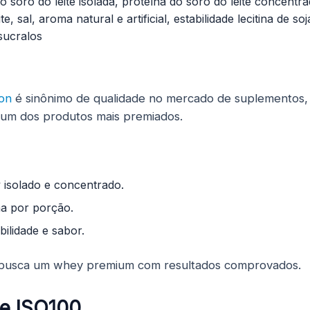
o soro do leite isolada, proteína do soro do leite concentr
te, sal, aroma natural e artificial, estabilidade lecitina de s
, sucralos
ion
é sinônimo de qualidade no mercado de suplementos,
um dos produtos mais premiados.
 isolado e concentrado.
na por porção.
bilidade e sabor.
usca um whey premium com resultados comprovados.
ze ISO100