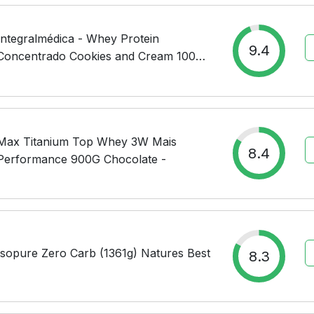
Integralmédica - Whey Protein
9.4
Concentrado Cookies and Cream 100%
Pure - 21g de Proteína por Scoop,
Suplementação Alimentar Pós-Treino,
Fórmula Enriquecida...
Max Titanium Top Whey 3W Mais
8.4
Performance 900G Chocolate -
Isopure Zero Carb (1361g) Natures Best
8.3