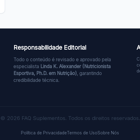
Responsabilidade Editorial
A
Todo o conteúdo é revisado e aprovado pela
C
c
especialista
Linda K. Alexander (Nutricionista
d
Esportiva, Ph.D. em Nutrição)
, garantindo
credibilidade técnica.
© 2026 FAQ Suplementos. Todos os direitos reservados.
Política de Privacidade
Termos de Uso
Sobre Nós