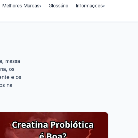
Melhores Marcas
Glossário
Informações
a, massa
na, os
ente e os
os na