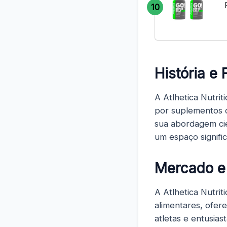
10
História e
A Atlhetica Nutri
por suplementos d
sua abordagem cie
um espaço signific
Mercado e
A Atlhetica Nutri
alimentares, ofe
atletas e entusia