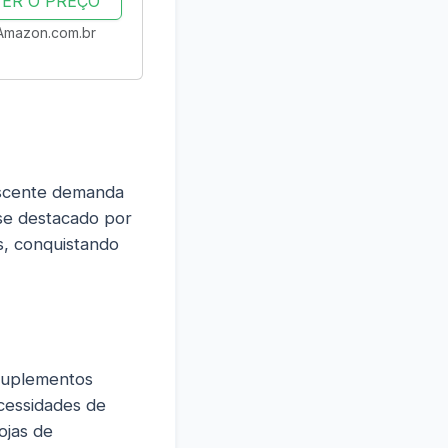
VER O PREÇO
Amazon.com.br
rescente demanda
 se destacado por
s, conquistando
 suplementos
cessidades de
ojas de