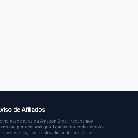
viso de Afiliados
omo associados da Amazon Brasil, recebemos
omissão por compras qualificadas realizadas através
e nossos links, sem custo adicional para o leitor.