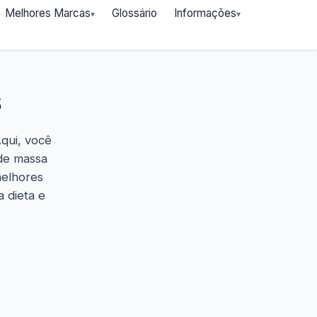
Melhores Marcas
Glossário
Informações
s
Aqui, você
de massa
melhores
 dieta e