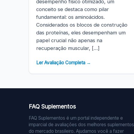
desempenho físico otimizado, um
conceito se destaca como pilar
fundamental: os aminoácidos.
Considerados os blocos de construção
das proteínas, eles desempenham um
papel crucial não apenas na
recuperação muscular, […]
Ler Avaliação Completa →
FAQ Suplementos
FAQ Suplementos é um portal independente e
imparcial de avaliações dos melhores suplementos
do mercado brasileiro. Ajudamos você a fazer