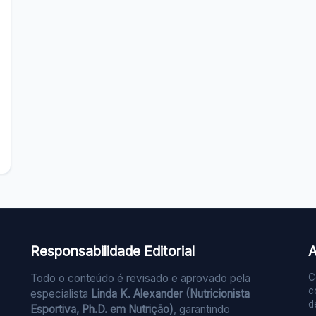
Responsabilidade Editorial
A
Todo o conteúdo é revisado e aprovado pela
C
c
especialista
Linda K. Alexander (Nutricionista
d
Esportiva, Ph.D. em Nutrição)
, garantindo